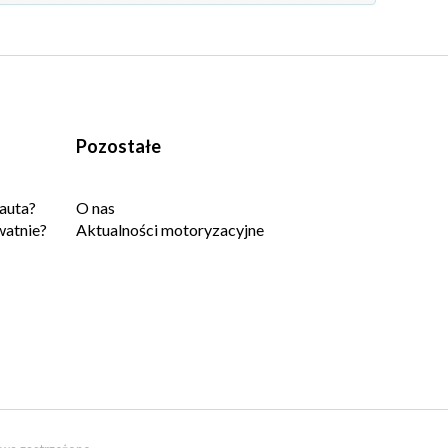
Pozostałe
auta?
O nas
watnie?
Aktualności motoryzacyjne