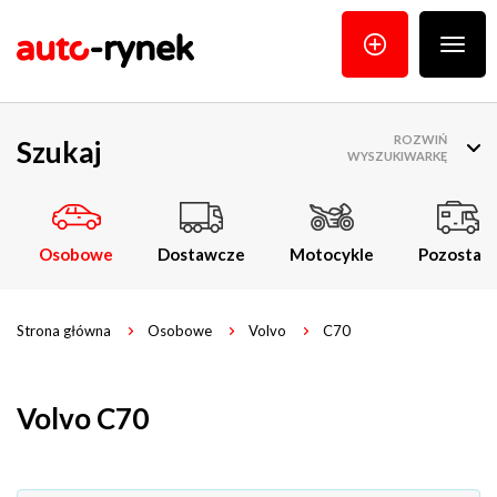
Poka
menu
ROZWIŃ
Szukaj
WYSZUKIWARKĘ
Osobowe
Dostawcze
Motocykle
Pozostałe
Strona główna
Osobowe
Volvo
C70
Volvo C70