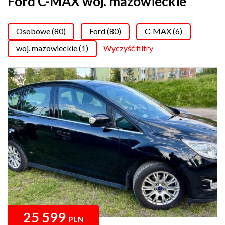
Ford C-MAX woj. mazowieckie
Osobowe (80)
Ford (80)
C-MAX (6)
woj. mazowieckie (1)
Wyczyść filtry
25 599
PLN