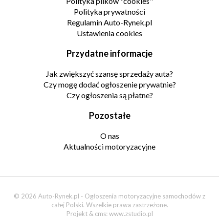
Polityka plików "cookies"
Polityka prywatności
Regulamin Auto-Rynek.pl
Ustawienia cookies
Przydatne informacje
Jak zwiększyć szansę sprzedaży auta?
Czy mogę dodać ogłoszenie prywatnie?
Czy ogłoszenia są płatne?
Pozostałe
O nas
Aktualności motoryzacyjne
© 2026 Auto-Rynek.pl - Ogłoszenia motoryzacyjne samochodów z
całej Polski. Wszelkie prawa zastrzeżone.
Projekt & cms:
www.zstudio.pl