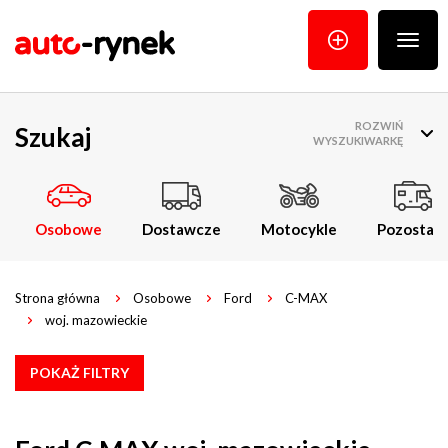
Poka
menu
ROZWIŃ
Szukaj
WYSZUKIWARKĘ
Osobowe
Dostawcze
Motocykle
Pozostałe
Strona główna
Osobowe
Ford
C-MAX
woj. mazowieckie
POKAŻ FILTRY