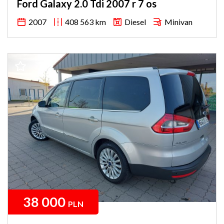
Ford Galaxy 2.0 Tdi 2007 r 7 os
2007
408 563 km
Diesel
Minivan
38 000
PLN