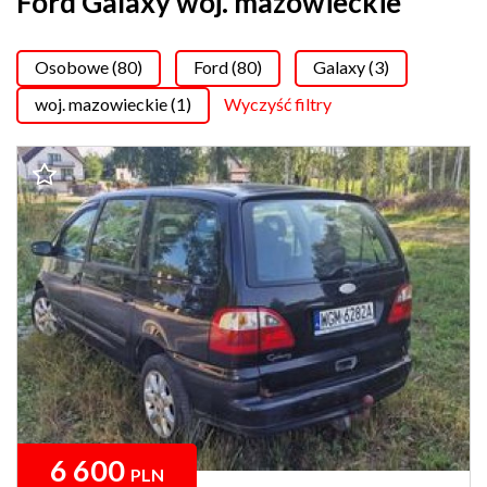
Ford Galaxy woj. mazowieckie
Osobowe (80)
Ford (80)
Galaxy (3)
woj. mazowieckie (1)
Wyczyść filtry
6 600
PLN