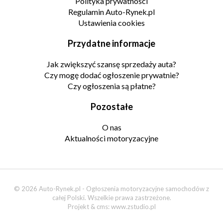
Polityka prywatności
Regulamin Auto-Rynek.pl
Ustawienia cookies
Przydatne informacje
Jak zwiększyć szansę sprzedaży auta?
Czy mogę dodać ogłoszenie prywatnie?
Czy ogłoszenia są płatne?
Pozostałe
O nas
Aktualności motoryzacyjne
© 2026 Auto-Rynek.pl - Ogłoszenia motoryzacyjne samochodów z
całej Polski. Wszelkie prawa zastrzeżone.
Projekt & cms:
www.zstudio.pl