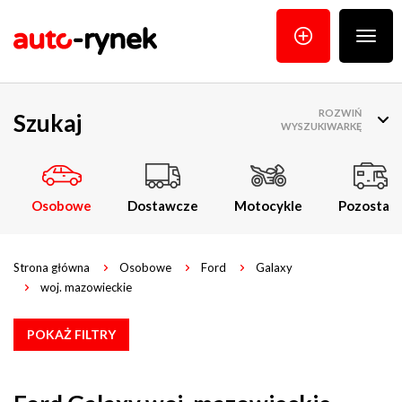
Poka
menu
ROZWIŃ
Szukaj
WYSZUKIWARKĘ
Osobowe
Dostawcze
Motocykle
Pozostałe
Strona główna
Osobowe
Ford
Galaxy
woj. mazowieckie
POKAŻ FILTRY