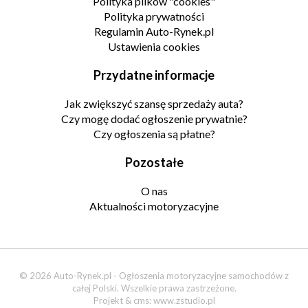
Polityka plików "cookies"
Polityka prywatności
Regulamin Auto-Rynek.pl
Ustawienia cookies
Przydatne informacje
Jak zwiększyć szansę sprzedaży auta?
Czy mogę dodać ogłoszenie prywatnie?
Czy ogłoszenia są płatne?
Pozostałe
O nas
Aktualności motoryzacyjne
© 2026 Auto-Rynek.pl - Ogłoszenia motoryzacyjne samochodów z
całej Polski. Wszelkie prawa zastrzeżone.
Projekt & cms:
www.zstudio.pl