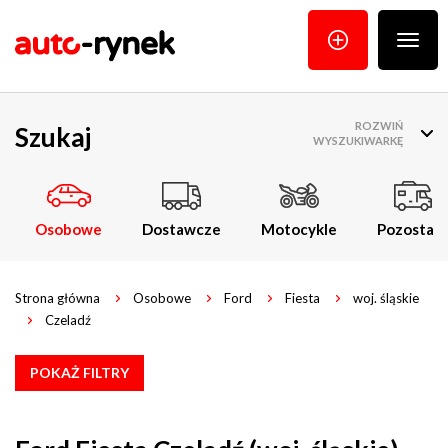
Poka
menu
ROZWIŃ
Szukaj
WYSZUKIWARKĘ
Osobowe
Dostawcze
Motocykle
Pozostałe
Strona główna
Osobowe
Ford
Fiesta
woj. śląskie
Czeladź
POKAŻ FILTRY