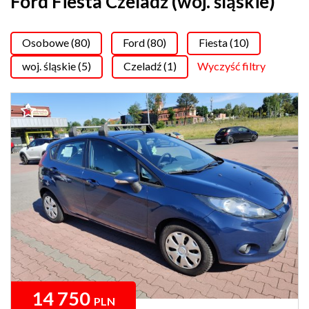
Ford Fiesta Czeladź (woj. śląskie)
Osobowe (80)
Ford (80)
Fiesta (10)
woj. śląskie (5)
Czeladź (1)
Wyczyść filtry
14 750
PLN