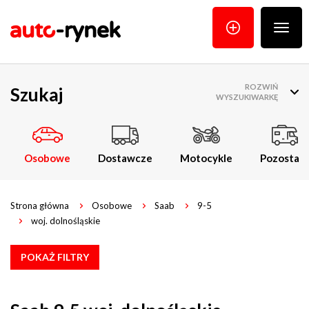
Poka
menu
ROZWIŃ
Szukaj
WYSZUKIWARKĘ
Osobowe
Dostawcze
Motocykle
Pozostałe
Strona główna
Osobowe
Saab
9-5
woj. dolnośląskie
POKAŻ FILTRY