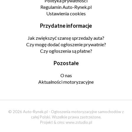
Polityka prywatności
Regulamin Auto-Rynek.pl
Ustawienia cookies
Przydatne informacje
Jak zwiększyć szansę sprzedaży auta?
Czy mogę dodać ogłoszenie prywatnie?
Czy ogłoszenia są płatne?
Pozostałe
O nas
Aktualności motoryzacyjne
© 2026 Auto-Rynek.pl - Ogłoszenia motoryzacyjne samochodów z
całej Polski. Wszelkie prawa zastrzeżone.
Projekt & cms:
www.zstudio.pl