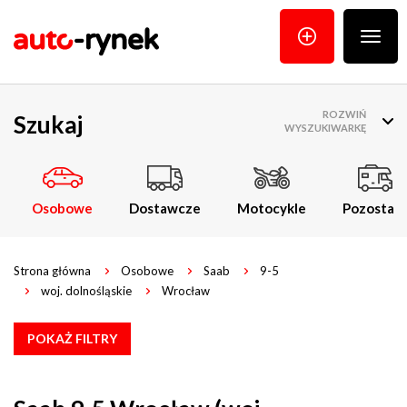
Poka
menu
ROZWIŃ
Szukaj
WYSZUKIWARKĘ
Osobowe
Dostawcze
Motocykle
Pozostałe
Strona główna
Osobowe
Saab
9-5
woj. dolnośląskie
Wrocław
POKAŻ FILTRY