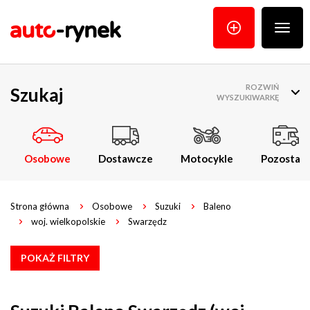
Poka
menu
ROZWIŃ
Szukaj
WYSZUKIWARKĘ
Osobowe
Dostawcze
Motocykle
Pozostałe
Strona główna
Osobowe
Suzuki
Baleno
woj. wielkopolskie
Swarzędz
POKAŻ FILTRY