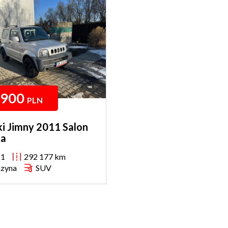
 900
PLN
i Jimny 2011 Salon
ka
11
292 177 km
zyna
SUV