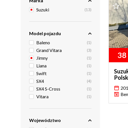
Marka
Suzuki
(13)
Model pojazdu
Baleno
(1)
Grand Vitara
(3)
38
Jimny
(1)
Liana
(1)
Suzuk
Swift
(1)
Pols
SX4
(4)
20
SX4 S-Cross
(1)
Ben
Vitara
(1)
Województwo