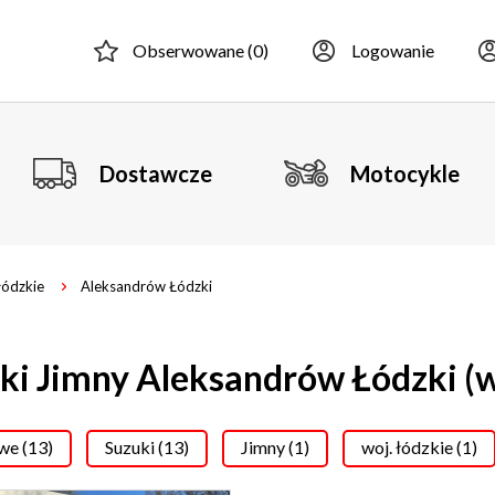
Obserwowane (
0
)
Logowanie
Dostawcze
Motocykle
łódzkie
Aleksandrów Łódzki
ki Jimny Aleksandrów Łódzki (wo
e (13)
Suzuki (13)
Jimny (1)
woj. łódzkie (1)