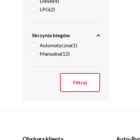
Diesel
(4)
LPG
(2)
Skrzynia biegów
Automatyczna
(1)
Manualna
(12)
Filtruj
Obsługa klienta
Auto-Ryn