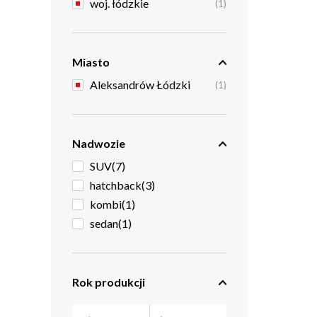
woj. łódzkie
(1)
Miasto
Aleksandrów Łódzki
(1)
Nadwozie
SUV
(7)
hatchback
(3)
kombi
(1)
sedan
(1)
Rok produkcji