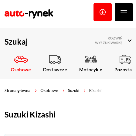
Poka
menu
ROZWIŃ
Szukaj
WYSZUKIWARKĘ
Osobowe
Dostawcze
Motocykle
Pozostałe
Strona główna
Osobowe
Suzuki
Kizashi
Suzuki Kizashi