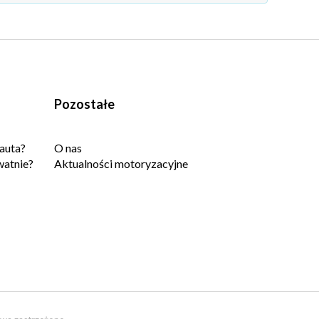
Pozostałe
auta?
O nas
watnie?
Aktualności motoryzacyjne