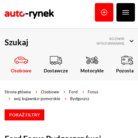
Poka
menu
ROZWIŃ
Szukaj
WYSZUKIWARKĘ
Osobowe
Dostawcze
Motocykle
Pozostałe
Strona główna
Osobowe
Ford
Focus
woj. kujawsko-pomorskie
Bydgoszcz
POKAŻ FILTRY