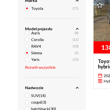
Marka
Toyota
(71)
Model pojazdu
Auris
(8)
Corolla
(11)
13
RAV4
(10)
Sienna
(1)
Yaris
(15)
Toyo
hybri
Rozwiń wszystkie
20
Hy
Nadwozie
SUV
(14)
coupé
(3)
hatchback
(30)