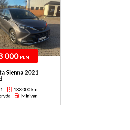
8 000
PLN
ta Sienna 2021
d
21
183 000 km
bryda
Minivan