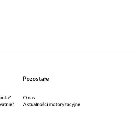
Pozostałe
auta?
O nas
watnie?
Aktualności motoryzacyjne